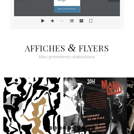
&
AFFICHES
FLYERS
Mes premières réalisations
Suivant
1
2
3
4
5
6
7
8
9
10
11
12