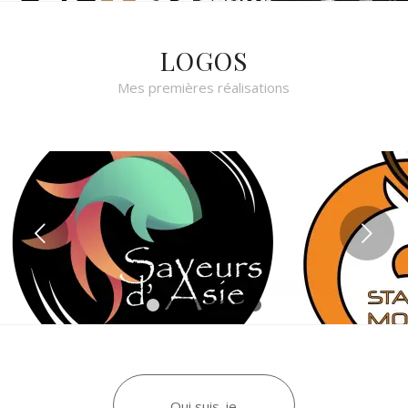
LOGOS
Mes premières réalisations
Suivant
1
2
3
4
5
6
7
8
Qui suis-je